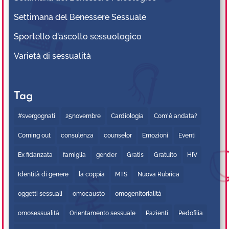
Settimana del Benessere Sessuale
Sportello d'ascolto sessuologico
Varietà di sessualità
Tag
#svergognati
25novembre
Cardiologia
Com'è andata?
Coming out
consulenza
counselor
Emozioni
Eventi
Ex fidanzata
famiglia
gender
Gratis
Gratuito
HIV
Identità di genere
la coppia
MTS
Nuova Rubrica
oggetti sessuali
omocausto
omogenitorialità
omosessualità
Orientamento sessuale
Pazienti
Pedofilia