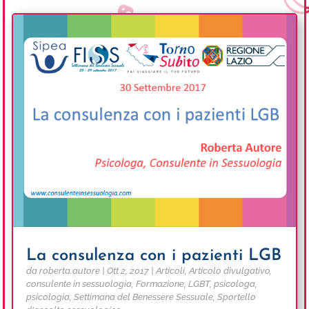
La consulenza con i pazienti LGB
da
roberta.autore
|
Ott 2, 2017
|
Articoli
,
Articolo divulgativo
,
consulente in sessuologia
,
Formazione
,
LGBT
,
psicologa
,
psicologia
,
Settimana del Benessere Sessuale
,
Sportello