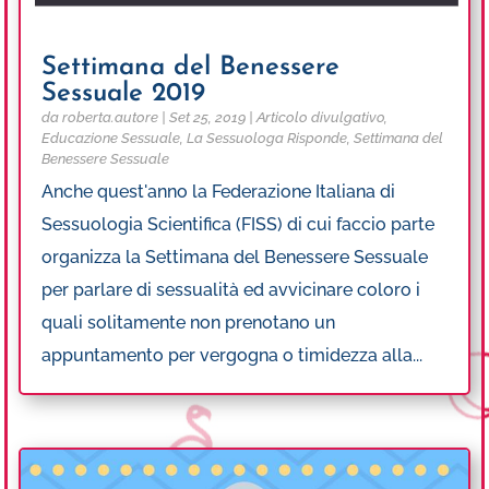
Settimana del Benessere
Sessuale 2019
da
roberta.autore
|
Set 25, 2019
|
Articolo divulgativo
,
Educazione Sessuale
,
La Sessuologa Risponde
,
Settimana del
Benessere Sessuale
Anche quest'anno la Federazione Italiana di
Sessuologia Scientifica (FISS) di cui faccio parte
organizza la Settimana del Benessere Sessuale
per parlare di sessualità ed avvicinare coloro i
quali solitamente non prenotano un
appuntamento per vergogna o timidezza alla...