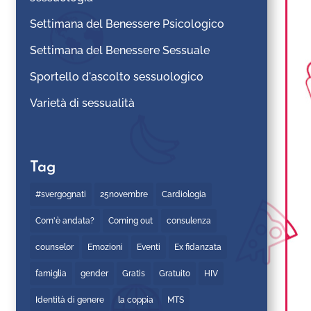
Settimana del Benessere Psicologico
Settimana del Benessere Sessuale
Sportello d'ascolto sessuologico
Varietà di sessualità
Tag
#svergognati
25novembre
Cardiologia
Com'è andata?
Coming out
consulenza
counselor
Emozioni
Eventi
Ex fidanzata
famiglia
gender
Gratis
Gratuito
HIV
Identità di genere
la coppia
MTS