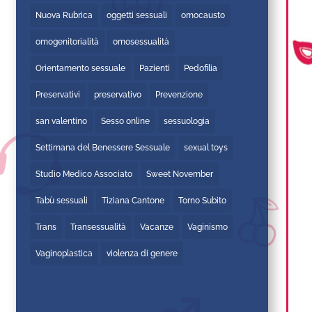
Nuova Rubrica
oggetti sessuali
omocausto
omogenitorialità
omosessualità
Orientamento sessuale
Pazienti
Pedofilia
Preservativi
preservativo
Prevenzione
san valentino
Sesso online
sessuologia
Settimana del Benessere Sessuale
sexual toys
Studio Medico Associato
Sweet November
Tabù sessuali
Tiziana Cantone
Torno Subito
Trans
Transessualità
Vacanze
Vaginismo
Vaginoplastica
violenza di genere