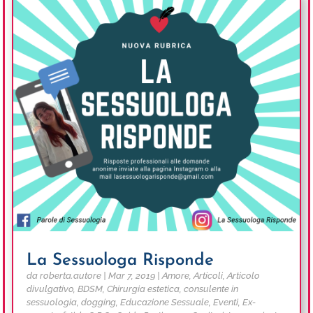
La Sessuologa Risponde
da
roberta.autore
|
Mar 7, 2019
|
Amore
,
Articoli
,
Articolo
divulgativo
,
BDSM
,
Chirurgia estetica
,
consulente in
sessuologia
,
dogging
,
Educazione Sessuale
,
Eventi
,
Ex-