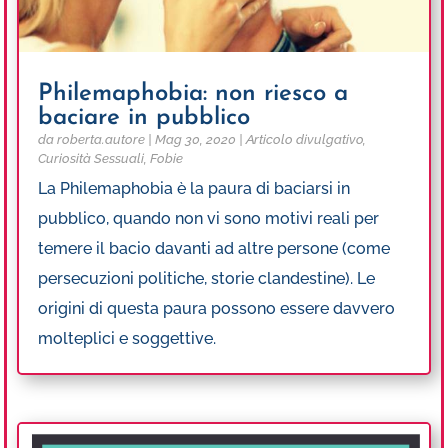
Philemaphobia: non riesco a
baciare in pubblico
da
roberta.autore
|
Mag 30, 2020
|
Articolo divulgativo
,
Curiosità Sessuali
,
Fobie
La Philemaphobia è la paura di baciarsi in
pubblico, quando non vi sono motivi reali per
temere il bacio davanti ad altre persone (come
persecuzioni politiche, storie clandestine). Le
origini di questa paura possono essere davvero
molteplici e soggettive.