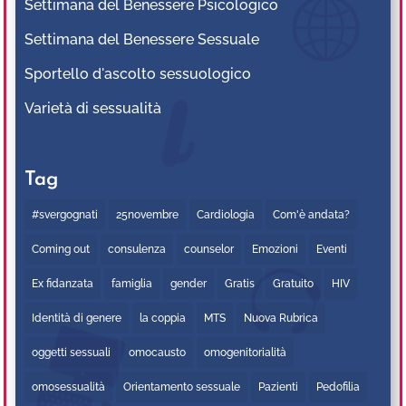
Settimana del Benessere Psicologico
Settimana del Benessere Sessuale
Sportello d'ascolto sessuologico
Varietà di sessualità
Tag
#svergognati
25novembre
Cardiologia
Com'è andata?
Coming out
consulenza
counselor
Emozioni
Eventi
Ex fidanzata
famiglia
gender
Gratis
Gratuito
HIV
Identità di genere
la coppia
MTS
Nuova Rubrica
oggetti sessuali
omocausto
omogenitorialità
omosessualità
Orientamento sessuale
Pazienti
Pedofilia