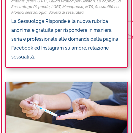
amante
,
fetish
,
G.P.G.
,
Guida Pratica per Genitori
,
La coppia
,
La
Sessuologa Risponde
,
LGBT
,
Menopausa
,
MTS
,
Sessualità nel
Mondo
,
sessuologia
,
Varietà di sessualità
La Sessuologa Risponde è la nuova rubrica
anonima e gratuita per rispondere in maniera
seria e professionale alle domande della pagina
Facebook ed Instagram su amore, relazione
sessualità.