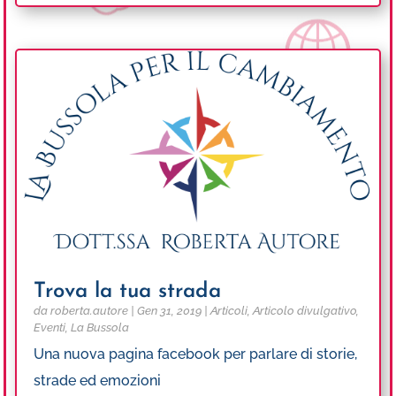
Trova la tua strada
da
roberta.autore
|
Gen 31, 2019
|
Articoli
,
Articolo divulgativo
,
Eventi
,
La Bussola
Una nuova pagina facebook per parlare di storie,
strade ed emozioni