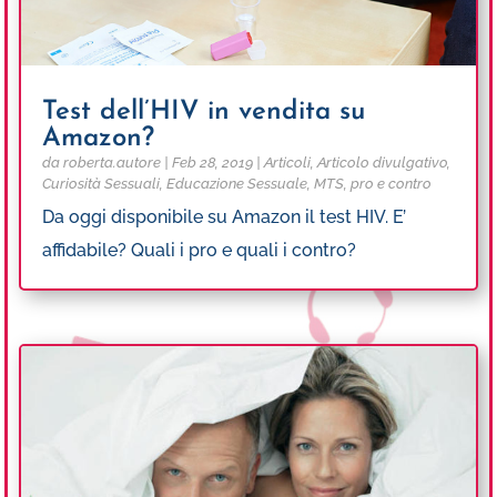
Test dell’HIV in vendita su
Amazon?
da
roberta.autore
|
Feb 28, 2019
|
Articoli
,
Articolo divulgativo
,
Curiosità Sessuali
,
Educazione Sessuale
,
MTS
,
pro e contro
Da oggi disponibile su Amazon il test HIV. E’
affidabile? Quali i pro e quali i contro?