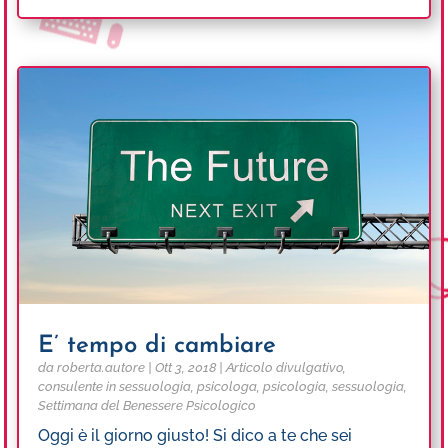
E’ tempo di cambiare
da
roberta.autore
|
Ott 3, 2018
|
Articolo divulgativo
,
consulente in sessuologia
,
psicologa
,
psicologia
,
sessuologia
,
Settimana del Benessere Psicologico
Oggi è il giorno giusto! Si dico a te che sei