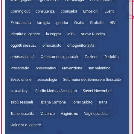
#svergognati
25novembre
Cardiologia
Com'è andata?
Coming out
consulenza
counselor
Emozioni
Eventi
Ex fidanzata
famiglia
gender
Gratis
Gratuito
HIV
Identità di genere
la coppia
MTS
Nuova Rubrica
oggetti sessuali
omocausto
omogenitorialità
omosessualità
Orientamento sessuale
Pazienti
Pedofilia
Preservativi
preservativo
Prevenzione
san valentino
Sesso online
sessuologia
Settimana del Benessere Sessuale
sexual toys
Studio Medico Associato
Sweet November
Tabù sessuali
Tiziana Cantone
Torno Subito
Trans
Transessualità
Vacanze
Vaginismo
Vaginoplastica
violenza di genere