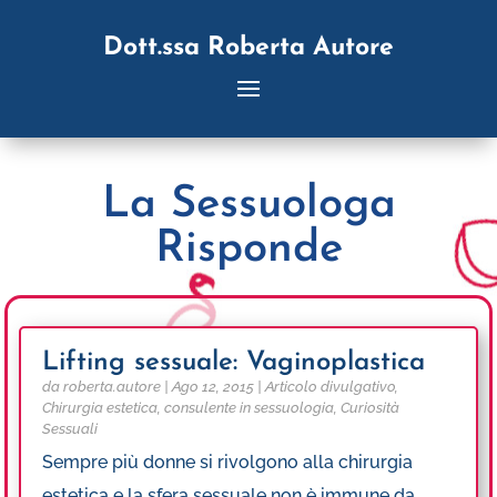
Dott.ssa Roberta Autore
La Sessuologa
Risponde
Lifting sessuale: Vaginoplastica
Vaginoplastica
da
roberta.autore
|
Ago 12, 2015
|
Articolo divulgativo
,
Chirurgia estetica
,
consulente in sessuologia
,
Curiosità
Sessuali
Sempre più donne si rivolgono alla chirurgia
estetica e la sfera sessuale non è immune da