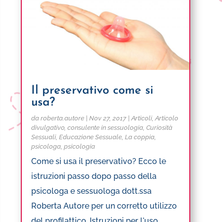
Il preservativo come si
usa?
da
roberta.autore
|
Nov 27, 2017
|
Articoli
,
Articolo
divulgativo
,
consulente in sessuologia
,
Curiosità
Sessuali
,
Educazione Sessuale
,
La coppia
,
psicologa
,
psicologia
Come si usa il preservativo? Ecco le
istruzioni passo dopo passo della
psicologa e sessuologa dott.ssa
Roberta Autore per un corretto utilizzo
del profilattico. Istruzioni per l'uso