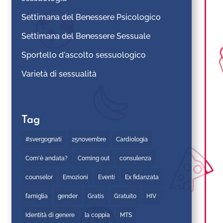
Settimana del Benessere Psicologico
Settimana del Benessere Sessuale
Sportello d'ascolto sessuologico
Varietà di sessualità
Tag
#svergognati
25novembre
Cardiologia
Com'è andata?
Coming out
consulenza
counselor
Emozioni
Eventi
Ex fidanzata
famiglia
gender
Gratis
Gratuito
HIV
Identità di genere
la coppia
MTS