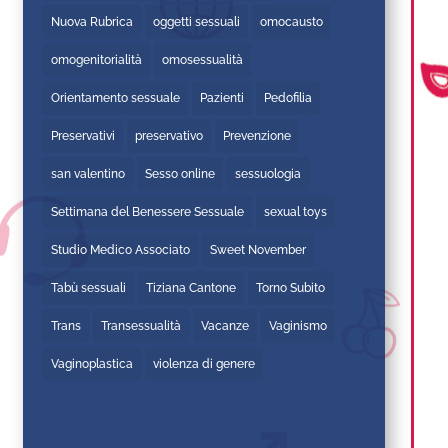
Nuova Rubrica
oggetti sessuali
omocausto
omogenitorialità
omosessualità
Orientamento sessuale
Pazienti
Pedofilia
Preservativi
preservativo
Prevenzione
san valentino
Sesso online
sessuologia
Settimana del Benessere Sessuale
sexual toys
Studio Medico Associato
Sweet November
Tabù sessuali
Tiziana Cantone
Torno Subito
Trans
Transessualità
Vacanze
Vaginismo
Vaginoplastica
violenza di genere