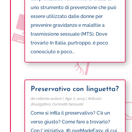
uno strumento di prevenzione che può
essere utilizzato dalle donne per
prevenire gravidanze e malattie a
trasmissione sessuale (MTS). Dove
trovarlo In Italia, purtroppo, è poco
conosciuto e poco...
Preservativo con linguetta?
da
roberta.autore
|
Ago 7, 2015
|
Articolo
divulgativo
,
Curiosità Sessuali
Come si infila il preservativo? C'è un
verso giusto? Come fare a trovarlo?
Con l' iniziativa #LoveMadeEasy, di cui