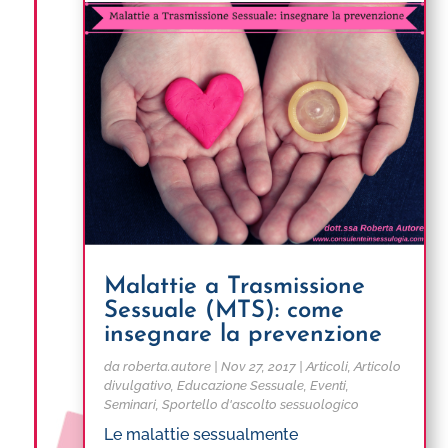
Malattie a Trasmissione
Sessuale (MTS): come
insegnare la prevenzione
da
roberta.autore
|
Nov 27, 2017
|
Articoli
,
Articolo
divulgativo
,
Educazione Sessuale
,
Eventi
,
Seminari
,
Sportello d'ascolto sessuologico
Le malattie sessualmente