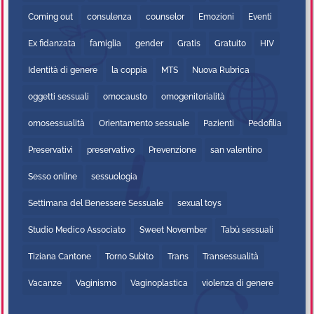
Coming out
consulenza
counselor
Emozioni
Eventi
Ex fidanzata
famiglia
gender
Gratis
Gratuito
HIV
Identità di genere
la coppia
MTS
Nuova Rubrica
oggetti sessuali
omocausto
omogenitorialità
omosessualità
Orientamento sessuale
Pazienti
Pedofilia
Preservativi
preservativo
Prevenzione
san valentino
Sesso online
sessuologia
Settimana del Benessere Sessuale
sexual toys
Studio Medico Associato
Sweet November
Tabù sessuali
Tiziana Cantone
Torno Subito
Trans
Transessualità
Vacanze
Vaginismo
Vaginoplastica
violenza di genere