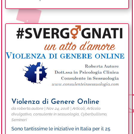
Violenza di Genere Online
da
roberta.autore
|
Nov 24, 2016
|
Articoli
,
Articolo
divulgativo
,
consulente in sessuologia
,
Cyberbullismo
,
Seminari
Sono tantissime le iniziative in Italia per il 25