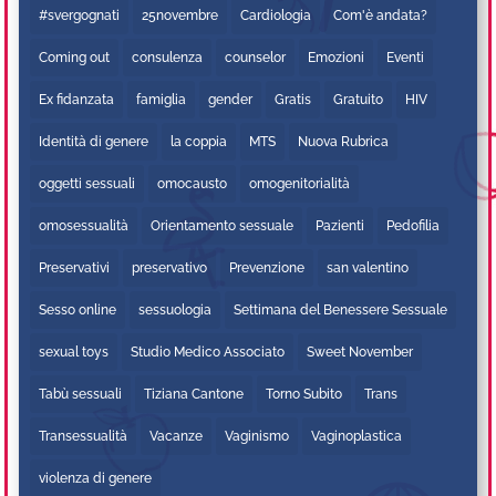
#svergognati
25novembre
Cardiologia
Com'è andata?
Coming out
consulenza
counselor
Emozioni
Eventi
Ex fidanzata
famiglia
gender
Gratis
Gratuito
HIV
Identità di genere
la coppia
MTS
Nuova Rubrica
oggetti sessuali
omocausto
omogenitorialità
omosessualità
Orientamento sessuale
Pazienti
Pedofilia
Preservativi
preservativo
Prevenzione
san valentino
Sesso online
sessuologia
Settimana del Benessere Sessuale
sexual toys
Studio Medico Associato
Sweet November
Tabù sessuali
Tiziana Cantone
Torno Subito
Trans
Transessualità
Vacanze
Vaginismo
Vaginoplastica
violenza di genere