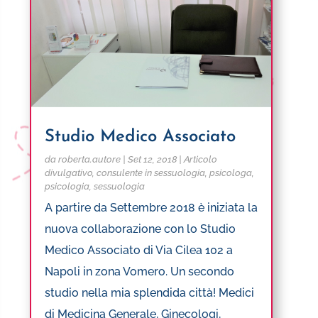
Studio Medico Associato
da
roberta.autore
|
Set 12, 2018
|
Articolo
divulgativo
,
consulente in sessuologia
,
psicologa
,
psicologia
,
sessuologia
A partire da Settembre 2018 è iniziata la
nuova collaborazione con lo Studio
Medico Associato di Via Cilea 102 a
Napoli in zona Vomero. Un secondo
studio nella mia splendida città! Medici
di Medicina Generale, Ginecologi,