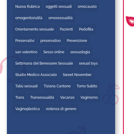
Nuova Rubrica
oggetti sessuali
omocausto
omogenitorialità
omosessualità
Orientamento sessuale
Pazienti
Pedofilia
Preservativi
preservativo
Prevenzione
san valentino
Sesso online
sessuologia
Settimana del Benessere Sessuale
sexual toys
Studio Medico Associato
Sweet November
Tabù sessuali
Tiziana Cantone
Torno Subito
Trans
Transessualità
Vacanze
Vaginismo
Vaginoplastica
violenza di genere