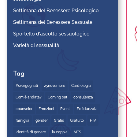
Settimana del Benessere Psicologico
Settimana del Benessere Sessuale
Sportello d'ascolto sessuologico
Varietà di sessualità
Tag
#svergognati
25novembre
Cardiologia
Com'è andata?
Coming out
consulenza
counselor
Emozioni
Eventi
Ex fidanzata
famiglia
gender
Gratis
Gratuito
HIV
Identità di genere
la coppia
MTS