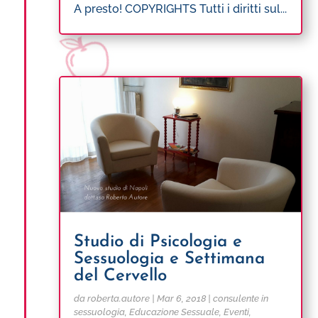
A presto! COPYRIGHTS Tutti i diritti sul...
Studio di Psicologia e
Sessuologia e Settimana
del Cervello
da
roberta.autore
|
Mar 6, 2018
|
consulente in
sessuologia
,
Educazione Sessuale
,
Eventi
,