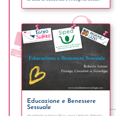
Educazione e Benessere
Sessuale
da
roberta.autore
|
Ott 23, 2017
|
Articoli
,
Articolo