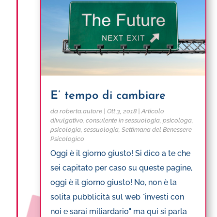
E’ tempo di cambiare
da
roberta.autore
|
Ott 3, 2018
|
Articolo
divulgativo
,
consulente in sessuologia
,
psicologa
,
psicologia
,
sessuologia
,
Settimana del Benessere
Psicologico
Oggi è il giorno giusto! Si dico a te che
sei capitato per caso su queste pagine,
oggi è il giorno giusto! No, non è la
solita pubblicità sul web "investi con
noi e sarai miliardario" ma qui si parla